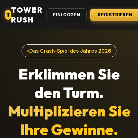
TOWER
T
EINLOGGEN
REGISTRIEREN
RUSH
Das Crash-Spiel des Jahres 2026
Erklimmen Sie
den Turm.
Multiplizieren Sie
Ihre Gewinne.