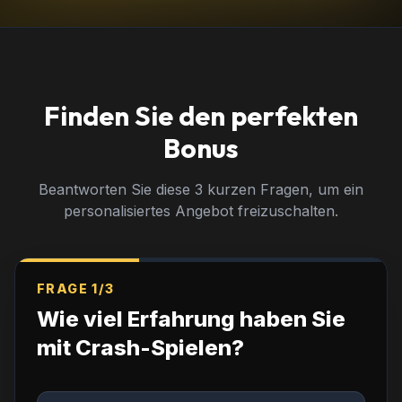
Finden Sie den perfekten
Bonus
Beantworten Sie diese 3 kurzen Fragen, um ein
personalisiertes Angebot freizuschalten.
FRAGE 1/3
Wie viel Erfahrung haben Sie
mit Crash-Spielen?