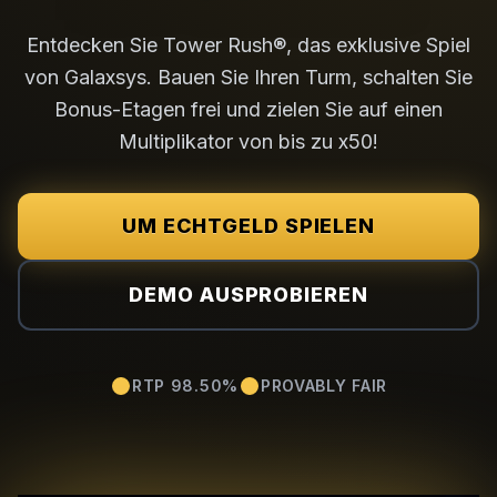
Entdecken Sie Tower Rush®, das exklusive Spiel
von Galaxsys. Bauen Sie Ihren Turm, schalten Sie
Bonus-Etagen frei und zielen Sie auf einen
Multiplikator von bis zu x50!
UM ECHTGELD SPIELEN
DEMO AUSPROBIEREN
RTP 98.50%
PROVABLY FAIR