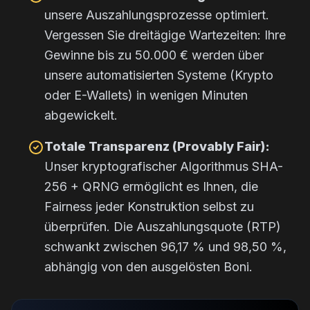
unsere Auszahlungsprozesse optimiert.
Vergessen Sie dreitägige Wartezeiten: Ihre
Gewinne bis zu 50.000 € werden über
unsere automatisierten Systeme (Krypto
oder E-Wallets) in wenigen Minuten
abgewickelt.
Totale Transparenz (Provably Fair):
Unser kryptografischer Algorithmus SHA-
256 + QRNG ermöglicht es Ihnen, die
Fairness jeder Konstruktion selbst zu
überprüfen. Die Auszahlungsquote (RTP)
schwankt zwischen 96,17 % und 98,50 %,
abhängig von den ausgelösten Boni.