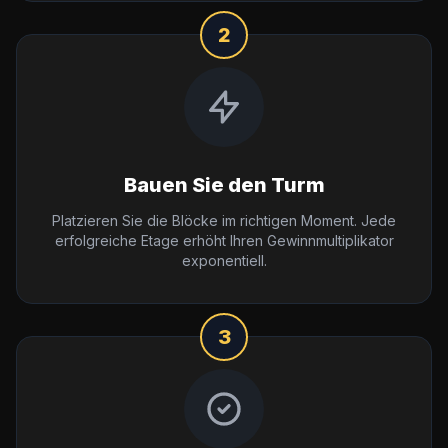
2
Bauen Sie den Turm
Platzieren Sie die Blöcke im richtigen Moment. Jede
erfolgreiche Etage erhöht Ihren Gewinnmultiplikator
exponentiell.
3